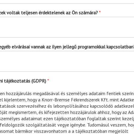
szek voltak teljesen érdektelenek az Ön számára?
*
 egyéb elvárásai vannak az ilyen jellegű programokkal kapcsolatba
i tájékoztatás (GDPR)
*
len hozzájárulás megadásával és személyes adataim fentiek szerin
el kijelentem, hogy a Knorr-Bremse Fékrendszerek Kft. mint Adatk
tatások szervezéséhez és lebonyolításához kapcsolódó adatkezel
óját megismertem, és kifejezetten hozzájárulok ahhoz, hogy az Ad
zemélyes adataimat ezen tájékoztatóban foglaltak szerint kezelj
feldolgozók szolgáltatását vegye igénybe. Tudomásul veszem, ho
ásomat bármikor visszavonhatom a a tájékoztatóban megjelölt