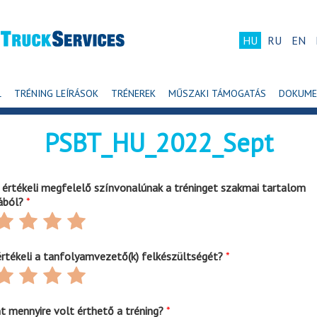
HU
RU
EN
L
TRÉNING LEÍRÁSOK
TRÉNEREK
MŰSZAKI TÁMOGATÁS
DOKUM
PSBT_HU_2022_Sept
e értékeli megfelelő színvonalúnak a tréninget szakmai tartalom
ából?
*
ate
Rate
Rate
Rate
4
5
6
ut
out
out
out
értékeli a tanfolyamvezető(k) felkészültségét?
*
f
of
of
of
ate
Rate
Rate
Rate
6
6
6
4
5
6
ut
out
out
out
nt mennyire volt érthető a tréning?
*
f
of
of
of