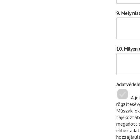
9. Mely ré
10. Milyen
Adatvédelm
A je
rögzítésév
Műszaki ok
tájékoztat
megadott s
ehhez adat
hozzájárul