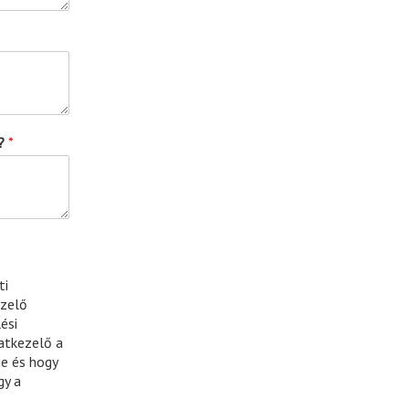
n?
*
ti
ezelő
ési
atkezelő a
e és hogy
gy a