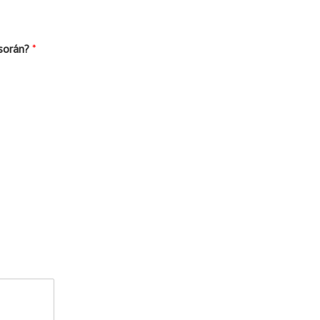
 során?
*