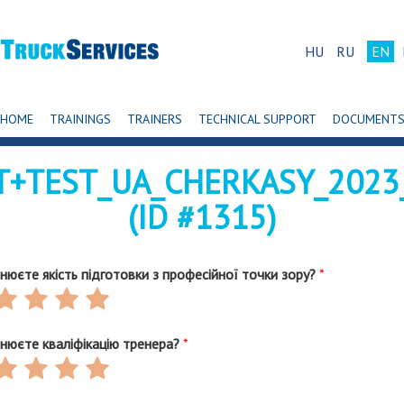
HU
RU
EN
HOME
TRAININGS
TRAINERS
TECHNICAL SUPPORT
DOCUMENT
T+TEST_UA_CHERKASY_2023
(ID #1315)
цінюєте якість підготовки з професійної точки зору?
*
ate
Rate
Rate
Rate
4
5
6
ut
out
out
out
цінюєте кваліфікацію тренера?
*
f
of
of
of
ate
Rate
Rate
Rate
6
6
6
4
5
6
ut
out
out
out