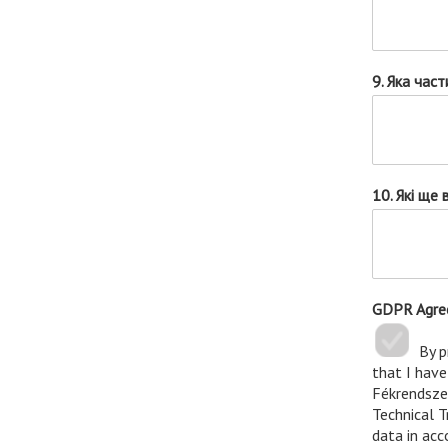
9. Яка час
10. Які ще
GDPR Agr
By p
that I hav
Fékrendszer
Technical T
data in acc