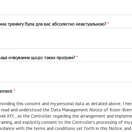
тина тренінгу була для вас абсолютно неактуальною?
*
 ваші очікування щодо таких програм?
*
eement
*
roviding this consent and my personal data as detailed above, I her
e read and understood the Data Management Notice of Knorr-Bre
ek Kft., as the Controller, regarding the arrangement and implem
raining, and explicitly consent to the Controller’s processing of my
ordance with the terms and conditions set forth in this Notice, and