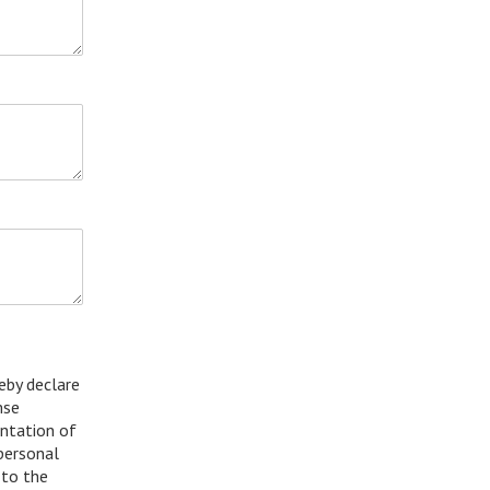
eby declare
mse
entation of
 personal
 to the