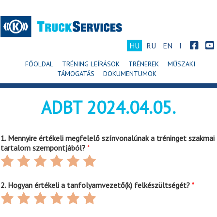
HU
RU
EN
I
FŐOLDAL
TRÉNING LEÍRÁSOK
TRÉNEREK
MŰSZAKI
TÁMOGATÁS
DOKUMENTUMOK
ADBT 2024.04.05.
1. Mennyire értékeli megfelelő színvonalúnak a tréninget szakmai
tartalom szempontjából?
*
Rate
Rate
Rate
Rate
Rate
Rate
1
2
3
4
5
6
out
out
out
out
out
out
2. Hogyan értékeli a tanfolyamvezető(k) felkészültségét?
*
of
of
of
of
of
of
Rate
Rate
Rate
Rate
Rate
Rate
6
6
6
6
6
6
1
2
3
4
5
6
out
out
out
out
out
out