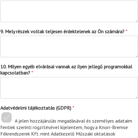
6
6
6
6
6
6
9. Mely részek voltak teljesen érdektelenek az Ön számára?
*
10. Milyen egyéb elvárásai vannak az ilyen jellegű programokkal
kapcsolatban?
*
Adatvédelmi tájékoztatás (GDPR)
*
A jelen hozzájárulás megadásával és személyes adataim
fentiek szerinti rögzítésével kijelentem, hogy a Knorr-Bremse
Fékrendszerek Kft. mint Adatkezelő Műszaki oktatások